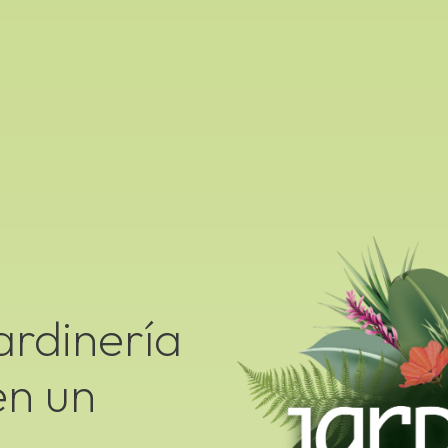
ardinería
en un